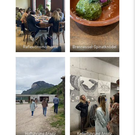
Reflexionsmomente
Brennessel-Spinatknödel
Hofführung Ansitz
Kellerführung Ansitz