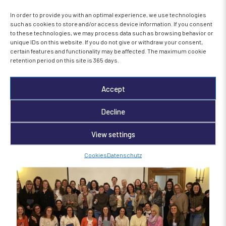
In order to provide you with an optimal experience, we use technologies
such as cookies to store and/or access device information. If you consent
Instagram
Facebook
to these technologies, we may process data such as browsing behavior or
unique IDs on this website. If you do not give or withdraw your consent,
LinkedIn
certain features and functionality may be affected. The maximum cookie
retention period on this site is 365 days.
Schreib mir!
Accept
Decline
Ähnliche Beiträge
View settings
Cookies
Datenschutz