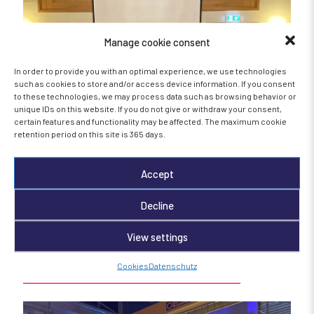
Manage cookie consent
In order to provide you with an optimal experience, we use technologies
such as cookies to store and/or access device information. If you consent
to these technologies, we may process data such as browsing behavior or
unique IDs on this website. If you do not give or withdraw your consent,
certain features and functionality may be affected. The maximum cookie
retention period on this site is 365 days.
Accept
Workshop in Sonthofen
Decline
View settings
Mehr erfahren
Cookies
Datenschutz