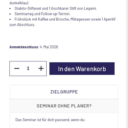
dunkelblau).
Stabilo-Stifteset und 1 löschbarer Stift von Legami.
Seminartag und Follow-up-Termin.
Frühstück mit Kaffee und Brioche, Mittagessen sowie 1 Aperitif
zum Abschluss.
Anmeldeschluss
: 4. Mai 2026
Ein
In den Warenkorb
Tag
nur
für
dich
-
ZIELGRUPPE
Tagesseminar
Menge
SEMINAR OHNE PLANER?
Das Seminar ist für dich passend, wenn du: