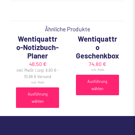
Ähnliche Produkte
Wentiquattr
Wentiquattr
o-Notizbuch-
o
Planer
Geschenkbox
48,50
€
74,80
€
inkl. MwSt.
Ausführung
inkl. MwSt.
wählen
Ausführung
wählen